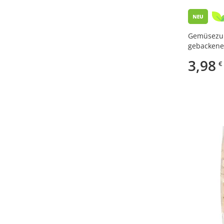
Vitateka
(1)
tera
(2)
Gemüsezub
gebackener
3,98
€