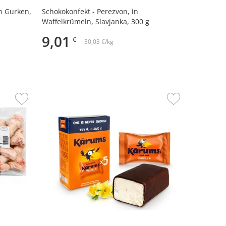
n Gurken,
Schokokonfekt - Perezvon, in
Waffelkrümeln, Slavjanka, 300 g
9,01
€
30,03 €/kg