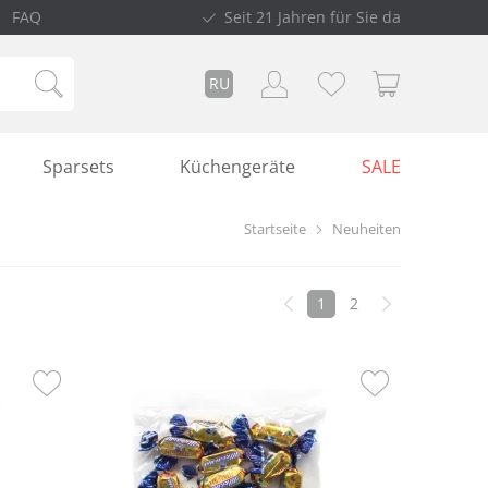
FAQ
Seit 21 Jahren für Sie da
RU
Sparsets
Küchengeräte
SALE
Startseite
Neuheiten
1
2