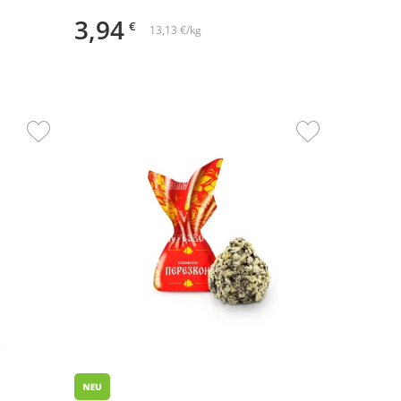
3,94
€
13,13 €/kg