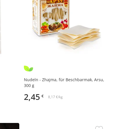
Nudeln - Zhajma, für Beschbarmak, Arsu,
300 g
2,45
€
8,17 €/kg