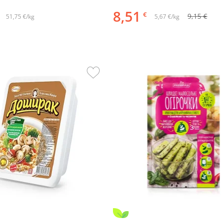
8,51
€
9,15 €
51,75 €/kg
5,67 €/kg