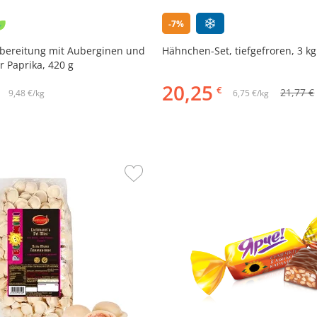
-7%
ereitung mit Auberginen und
Hähnchen-Set, tiefgefroren, 3 kg
 Paprika, 420 g
20,25
€
21,77 €
9,48 €/kg
6,75 €/kg