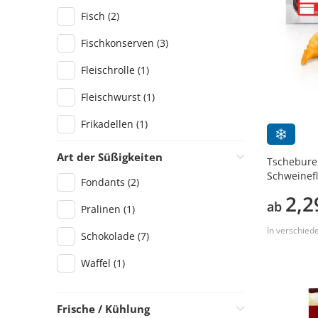
Fisch
(2)
Fischkonserven
(3)
Fleischrolle
(1)
Fleischwurst
(1)
Frikadellen
(1)
Gemüsekonserven
(1)
Art der Süßigkeiten
Tscheburek
Schweinefl
Getrocknete Beeren
(1)
Fondants
(2)
2,2
Gewürze
(3)
ab
Pralinen
(1)
In verschied
Hefegebäck
(2)
Schokolade
(7)
Hähnchen
(2)
Waffel
(1)
Kaffee
(1)
Frische / Kühlung
Kekse
(5)