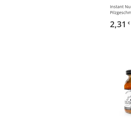
Instant Nu
Restoraciya Oblomov
(1)
Pilzgeschm
Rikond
(3)
2,31
€
Roter Oktober
(1)
Savuschkin
(1)
Schedry Kum
(1)
Shik
(1)
Slavjanka
(1)
Spasibo Mama
(3)
Stoev
(2)
Tescha
(4)
Veres
(1)