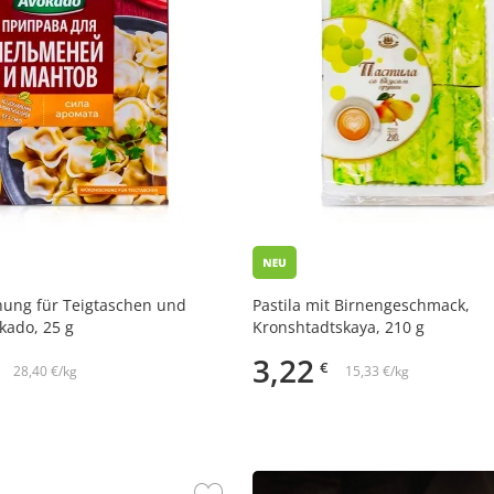
ung für Teigtaschen und
Pastila mit Birnengeschmack,
kado, 25 g
Kronshtadtskaya, 210 g
3,22
€
28,40 €/kg
15,33 €/kg