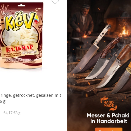
hringe, getrocknet, gesalzen mit
6 g
64,17 €/kg