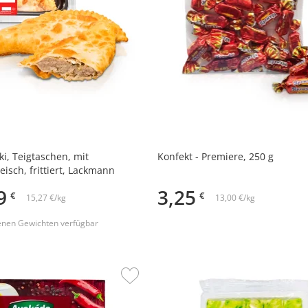
i, Teigtaschen, mit
Konfekt - Premiere, 250 g
eisch, frittiert, Lackmann
9
3,25
€
€
15,27 €/kg
13,00 €/kg
enen Gewichten verfügbar