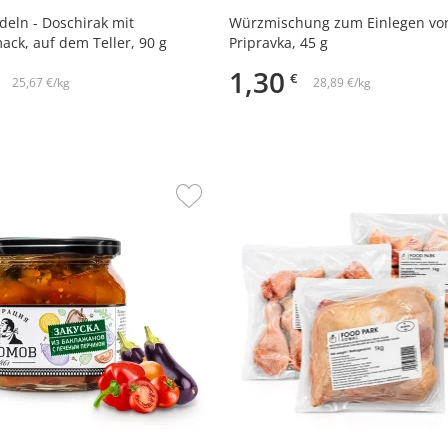
deln - Doschirak mit
Würzmischung zum Einlegen vo
ack, auf dem Teller, 90 g
Pripravka, 45 g
1,30
€
25,67 €/kg
28,89 €/kg