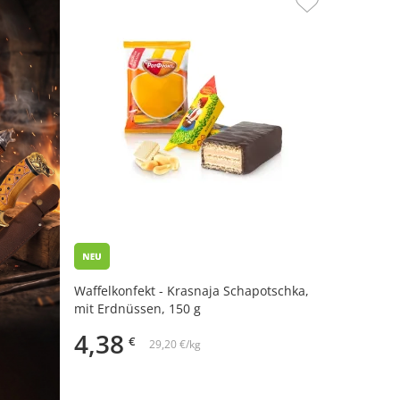
Waffelkonfekt - Krasnaja Schapotschka,
mit Erdnüssen, 150 g
4,38
€
29,20 €/kg