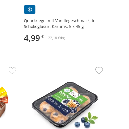
Quarkriegel mit Vanillegeschmack, in
Schokoglasur, Karums, 5 x 45 g
4,99
€
22,18 €/kg