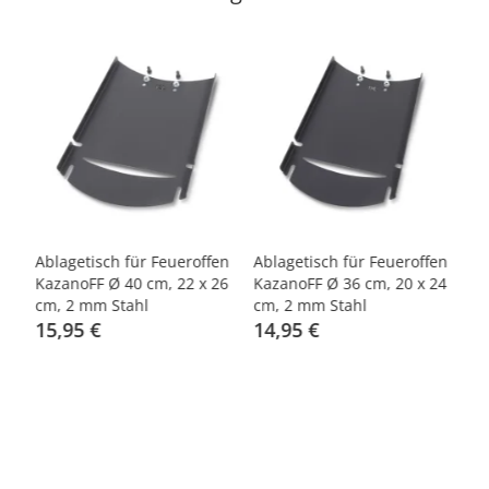
en
Ablagetisch für Feueroffen
Ablagetisch für Feueroffen
Ab
28
KazanoFF Ø 40 cm, 22 x 26
KazanoFF Ø 36 cm, 20 x 24
Ka
cm, 2 mm Stahl
cm, 2 mm Stahl
cm
15,95 €
14,95 €
1