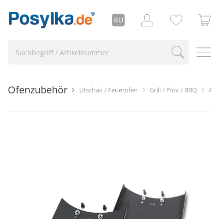
RU
Ofenzubehör
Utschak / Feuerofen
Grill / Plov / BBQ
Aus