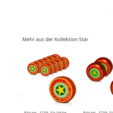
Mehr aus der Kollektion Star
-14%
-14%
Balsam - STAR, für lokale
Balsam - STAR, fü