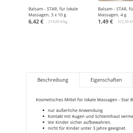
-14%
Balsam - STAR, für lokale
Balsam - STAR, fü
Massagen, 3 х 10 g
Massagen, 4 g
6,42 €
1,49 €
214,00 €/kg
372,50 €
Beschreibung
Eigenschaften
Kosmetisches Mittel für lokale Massagen - Star 
nur äußerliche Anwendung
Kontakt mit Augen und Schleimhaut verme
Vor Kinder sicher aufbewahren.
nicht für Kinder unter 3 Jahre geeignet.