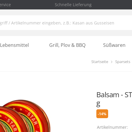
rvice
Schnelle Lieferung
Lebensmittel
Grill, Plov & BBQ
Süßwaren
Startseite
Sparsets
Balsam - ST
g
-14%
Artikelnummer: