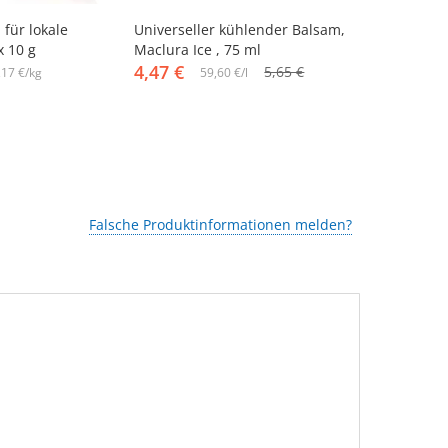
-21%
-14%
 für lokale
Universeller kühlender Balsam,
Balsam - ST
х 10 g
Maclura Ice , 75 ml
Massagen, 3
4,47 €
3,84 €
5,65 €
,17 €/kg
59,60 €/l
32
Falsche Produktinformationen melden?