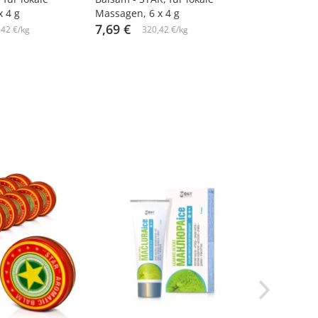
 4 g
Massagen, 6 х 4 g
7,69 €
,42 €/kg
320,42 €/kg