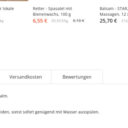
-20%
-14%
r lokale
Retter - Spasatel mit
Balsam - STAR,
Bienenwachs, 100 g
Massagen, 12 
6,55 €
25,70 €
8,18 €
/kg
65,50 €/kg
214
Versandkosten
Bewertungen
Balm.
iden, sonst sofort genügend mit Wasser ausspülen.