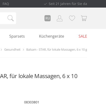
FAQ
Seit 21 Jahren für Sie da
RU
Sparsets
Küchengeräte
SALE
Gesundheit
Balsam - STAR, für lokale Massagen, 6 х 10 g
AR, für lokale Massagen, 6 х 10
08303801