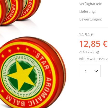
Verfügbarkeit:
Lieferung:
Bewertungen:
14,94 €
12,85 €
214,17 € / kg
Inkl. MwSt., 19% z