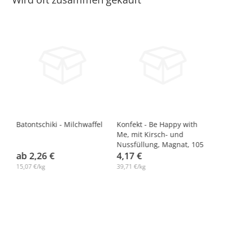
-
Batontschiki - Milchwaffel
Konfekt - Be Happy with
Pr
Me, mit Kirsch- und
Ma
Nussfüllung, Magnat, 105
ab 2,26 €
g
4,17 €
1
15,07 €/kg
39,71 €/kg
16
19