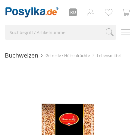
RU
Buchweizen
Getreide / Hülsenfrüchte
Lebensmittel