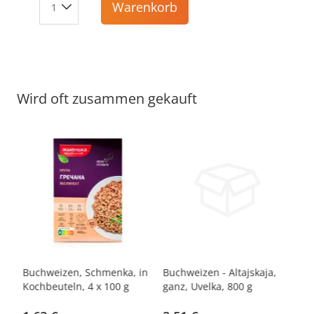
Warenkorb
Wird oft zusammen gekauft
a,
Buchweizen, Schmenka, in
Buchweizen - Altajskaja,
Bu
Kochbeuteln, 4 x 100 g
ganz, Uvelka, 800 g
Ko
g