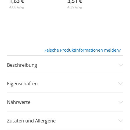
1,63 €
3,51 €
2
4,08 €/kg
4,39 €/kg
5,
Falsche Produktinformationen melden?
Beschreibung
Eigenschaften
Nährwerte
Zutaten und Allergene