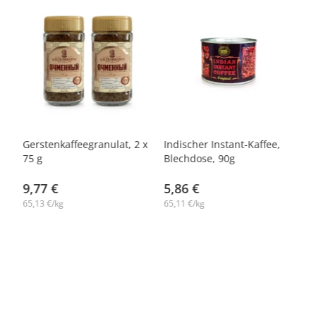
-10%
-
Gerstenkaffeegranulat, 2 х
Indischer Instant-Kaffee,
To
75 g
Blechdose, 90g
na
g
9,77 €
5,86 €
5
65,13 €/kg
65,11 €/kg
59
7,