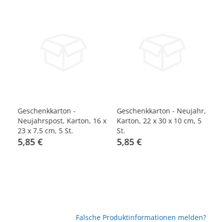
-40%
-40%
-
Geschenkkarton -
Geschenkkarton - Neujahr,
Ge
5
Neujahrspost, Karton, 16 x
Karton, 22 x 30 x 10 cm, 5
Ka
23 x 7,5 cm, 5 St.
St.
St
5,85 €
5,85 €
9
Falsche Produktinformationen melden?