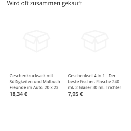
Wird oft zusammen gekauft
-14%
-
k-2
Geschenkrucksack mit
Geschenkset 4 in 1 - Der
Ge
Süßigkeiten und Malbuch -
beste Fischer: Flasche 240
Ge
Freunde im Auto, 20 x 23
ml, 2 Gläser 30 ml, Trichter
cm
18,34 €
7,95 €
1
21,