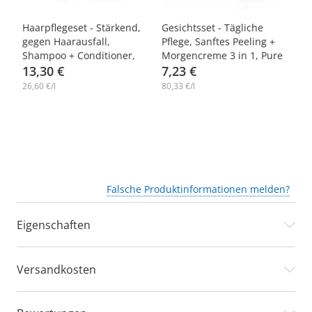
-10%
-10%
-
,
Haarpflegeset - Stärkend,
Gesichtsset - Tägliche
(K
gegen Haarausfall,
Pflege, Sanftes Peeling +
Th
Shampoo + Conditioner,
Morgencreme 3 in 1, Pure
z
Farmona Radical
13,30 €
Line
7,23 €
Sp
2
Cr
26,60 €/l
80,33 €/l
97,
Falsche Produktinformationen melden?
Eigenschaften
Versandkosten