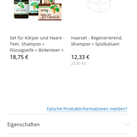
-10%
-10%
-
er
Set für Körper und Haare -
Haarset - Regenerierend,
Se
Teer, Shampoo +
Shampoo + Spülbalsam
un
Flüssigseife + Birkenteer +
C
feste Seife, Golden Pharm
18,75 €
12,33 €
5
27,40 €/l
15
Falsche Produktinformationen melden?
Eigenschaften