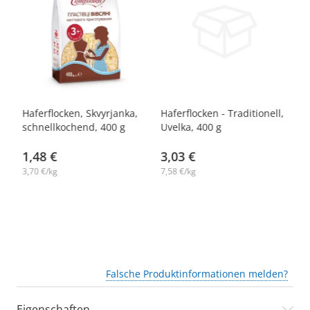
,
Haferflocken, Skvyrjanka,
Haferflocken - Traditionell,
Ha
schnellkochend, 400 g
Uvelka, 400 g
Er
un
1,48 €
3,03 €
1
3,70 €/kg
7,58 €/kg
27
Falsche Produktinformationen melden?
Eigenschaften