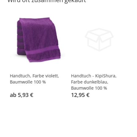
e
Handtuch, Farbe violett,
Handtuch - KipiShura,
Ha
Baumwolle 100 %
Farbe dunkelblau,
ro
Baumwolle 100 %
ab 5,93 €
12,95 €
a