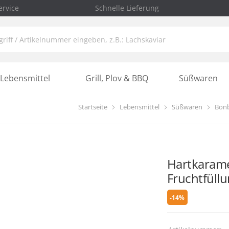
rvice
Schnelle Lieferung
Lebensmittel
Grill, Plov & BBQ
Süßwaren
Startseite
Lebensmittel
Süßwaren
Bonb
Hartkaramel
Fruchtfüll
-14%