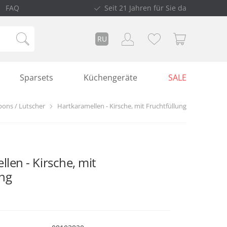
FAQ
Seit 21 Jahren für Sie da
RU
Sparsets
Küchengeräte
SALE
ons / Lutscher
Hartkaramellen - Kirsche, mit Fruchtfüllung
len - Kirsche, mit
ung