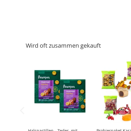
Wird oft zusammen gekauft
-14%
-7%
Halspastillen - Zeder, mit
Probierpaket Kara