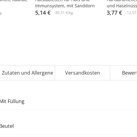
Immunsystem, mit Sanddorn
und Haselnüss
und Honig, 3,2 g х 10 St. х 2
5,14 €
3,77 €
g
80,31 €/kg
12,57
Zutaten und Allergene
Versandkosten
Bewer
Mit Füllung
Beutel