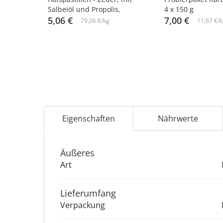
Salbeiöl und Propolis,
4 x 150 g
Radograd, 3,2 g х 10 St. х 2
5,06 €
7,00 €
79,06 €/kg
11,67 €/k
Eigenschaften
Nährwerte
Äu­ße­res
Art
Lieferumfang
Verpackung