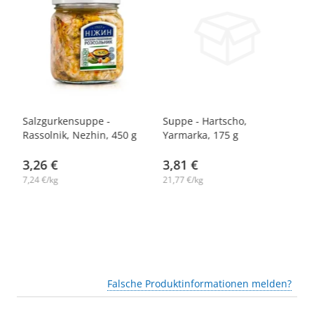
t,
Salzgurkensuppe -
Suppe - Hartscho,
Cr
Rassolnik, Nezhin, 450 g
Yarmarka, 175 g
Ta
H
3,26 €
3,81 €
Cr
0
7,24 €/kg
21,77 €/kg
67
Falsche Produktinformationen melden?