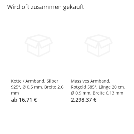
Wird oft zusammen gekauft
d
Kette / Armband, Silber
Massives Armband,
Ar
 cm
925°, Ø 0,5 mm, Breite 2,6
Rotgold 585°, Länge 20 cm,
Lä
mm
Ø 0,9 mm, Breite 6,13 mm
Br
ab 16,71 €
2.298,37 €
4