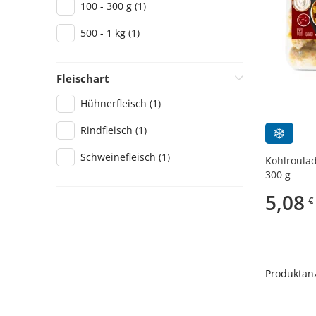
100 - 300 g
(1)
500 - 1 kg
(1)
Fleischart
Hühnerfleisch
(1)
Rindfleisch
(1)
Schweinefleisch
(1)
Kohlroulad
300 g
5,08
€
Produktanz