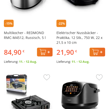
-15%
-22%
Multikocher - REDMOND
Elektrischer Nussbäcker -
RMC-M4512, Russisch, 5 l
Praktika, 12 Stk., 750 W, 22 х
21,5 х 10 cm
84,90
21,90
€
€
Lieferung:
11. - 12 Aug.
Lieferung:
11. - 12 Aug.