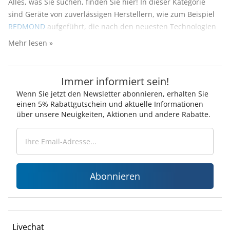
Alles, was Sie suchen, finden Sie hier! In dieser Kategorie
sind Geräte von zuverlässigen Herstellern, wie zum Beispiel
REDMOND
aufgeführt, die nach den neuesten Technologien
entwickelt sind.
Mehr lesen »
Elektrische Wasserkocher für jeden Geschmack
Eine schnelle Tasse Tee am Morgen oder gemeinsames
Immer informiert sein!
Teetrinken während des Familienabends ist eine einfache
Wenn Sie jetzt den Newsletter abonnieren, erhalten Sie
Aufgabe für unsere Wasser- und Teekocher. Füllen Sie dieses
einen 5% Rabattgutschein und aktuelle Informationen
Gerät mit dem Wasser, schalten Sie es an und warten, bis
über unsere Neuigkeiten, Aktionen und andere Rabatte.
das Wasser heiß wird! Die Auswahl von
elektrischen
Wasserkochern
ist riesig, deshalb soll man sich eine wichtige
Regel merken: alles ist Geschmackssache! Man wählt
lediglich das, was man mag. Entscheiden Sie sich allein oder
Abonnieren
mit der ganzen Familie, wichtig ist, dass der richtige
Wasserkocher gute Laune Ihrem Haus verbreitet.
Nussbäcker und Waffeleisen - Süßigkeiten aus der
Kindheit
Livechat