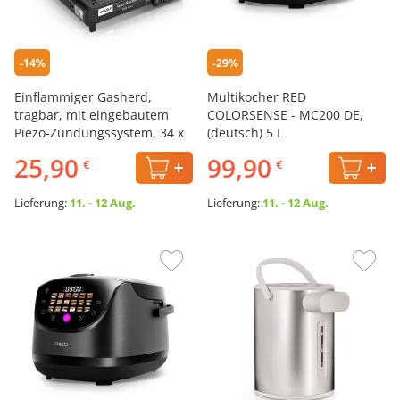
-14%
-29%
Einflammiger Gasherd,
Multikocher RED
tragbar, mit eingebautem
COLORSENSE - MC200 DE,
Piezo-Zündungssystem, 34 x
(deutsch) 5 L
27 x 11 cm
25,90
99,90
€
€
Lieferung:
11. - 12 Aug.
Lieferung:
11. - 12 Aug.