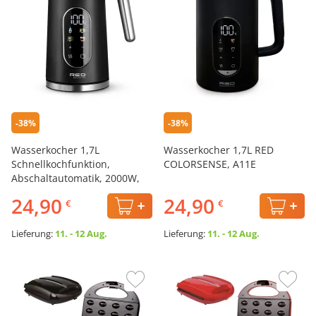
-38%
-38%
Wasserkocher 1,7L
Wasserkocher 1,7L RED
Schnellkochfunktion,
COLORSENSE, A11E
Abschaltautomatik, 2000W,
BPA-frei – Colorsense A15E –
24,90
24,90
€
€
Stylischer Wasserkocher mit
LED-Anzeige
Lieferung:
11. - 12 Aug.
Lieferung:
11. - 12 Aug.