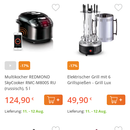
-17%
-17%
Multikocher REDMOND
Elektrischer Grill mit 6
SkyCooker RMC-M800S RU
Grillspießen - Grill Lux
(russisch), 5 l
124,90
49,90
€
€
Lieferung:
11. - 12 Aug.
Lieferung:
11. - 12 Aug.