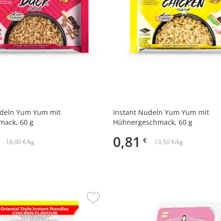
udeln Yum Yum mit
Instant Nudeln Yum Yum mit
mack, 60 g
Hühnergeschmack, 60 g
0,81
€
16,00 €/kg
13,50 €/kg