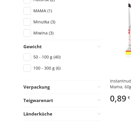
MAMA
(1)
Minutka
(3)
Miwina
(3)
REEVA
(13)
Gewicht
Rollton
(3)
50 - 100 g
(40)
Sen Soy
(1)
100 - 300 g
(6)
Vifon
(1)
Instantnu
Verpackung
Mama, 60
Yum Yum
(5)
0,89
Beutel
(29)
€
Teigwarenart
Einzelverpackung
(1)
Instant-Nudeln
(34)
Länderküche
Kartonverpackung
(3)
Nudeln
(6)
Asiatisch
(35)
Kunststoffverpackung
(7)