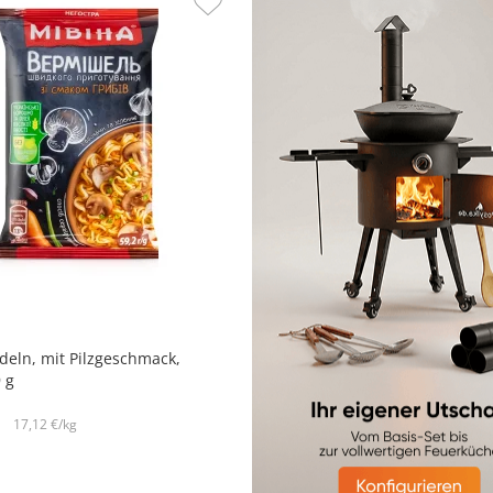
deln, mit Pilzgeschmack,
9 g
17,12 €/kg