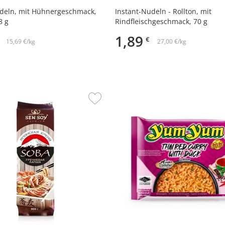
udeln, mit Hühnergeschmack,
Instant-Nudeln - Rollton, mit
58 g
Rindfleischgeschmack, 70 g
1,89
€
15,69 €/kg
27,00 €/kg