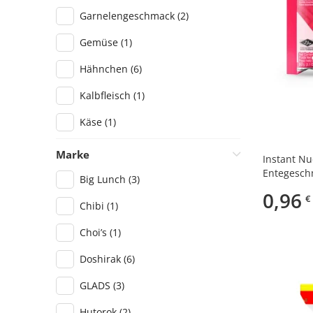
Garnelengeschmack
(2)
Gemüse
(1)
Hähnchen
(6)
Kalbfleisch
(1)
Käse
(1)
Pho Bo Sauce
(1)
Marke
Instant N
Entegesch
Pilze
(4)
Big Lunch
(3)
0,96
€
Rindfleischgeschmack
(8)
Chibi
(1)
Schweinefleisch
(1)
Choi’s
(1)
Tom Yum Sauce
(1)
Doshirak
(6)
GLADS
(3)
Hutorok
(2)