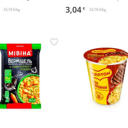
3,04
€
33,78 €/kg
33,78 €/kg