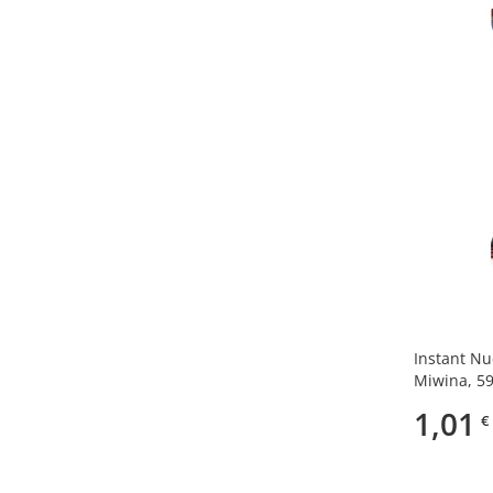
Koreanisch
(1)
Plastikdose
(5)
Instant Nu
Miwina, 5
1,01
€