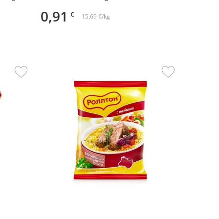
0,91
€
15,69 €/kg