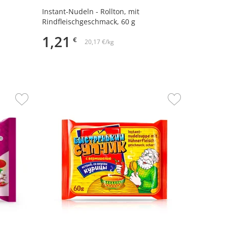
Instant-Nudeln - Rollton, mit
Rindfleischgeschmack, 60 g
1,21
€
20,17 €/kg