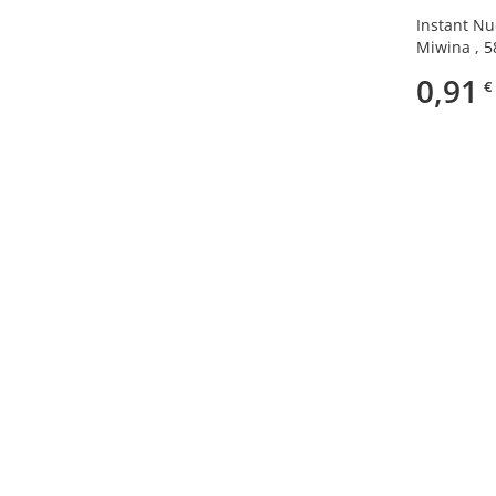
Instant N
Miwina , 
0,91
€