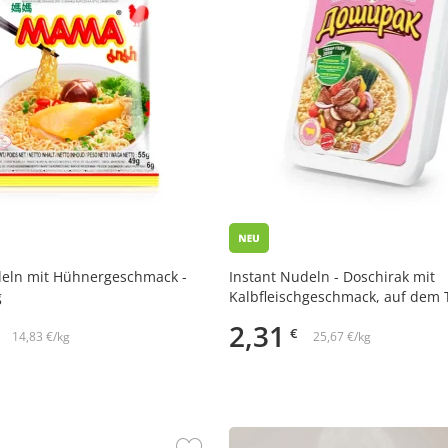
deln mit Hühnergeschmack -
Instant Nudeln - Doschirak mit
g
Kalbfleischgeschmack, auf dem T
g
2,31
€
14,83 €/kg
25,67 €/kg