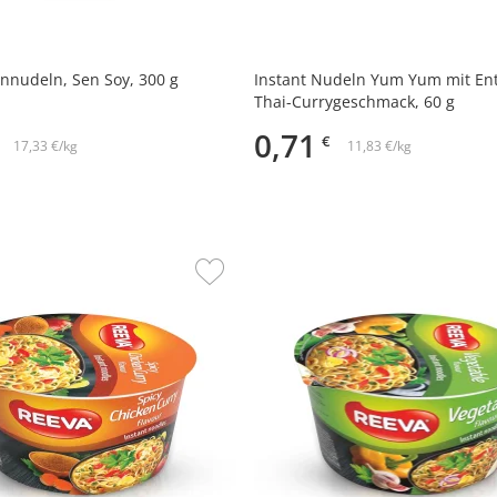
nnudeln, Sen Soy, 300 g
Instant Nudeln Yum Yum mit En
Thai-Currygeschmack, 60 g
0,71
€
17,33 €/kg
11,83 €/kg