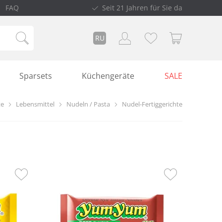
FAQ
Seit 21 Jahren für Sie da
RU
Sparsets
Küchengeräte
SALE
te
Lebensmittel
Nudeln / Pasta
Nudel-Fertiggerichte