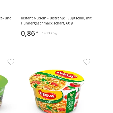
te- und
Instant Nudeln - Bistrenjkij Suptschik, mit
Hühnergeschmack scharf, 60 g
0,86
€
14,33 €/kg