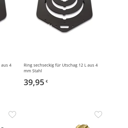
 aus 4
Ring sechseckig für Utschag 12 L aus 4
mm Stahl
39,95
€