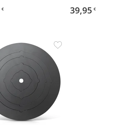
erer
39,95
€
€