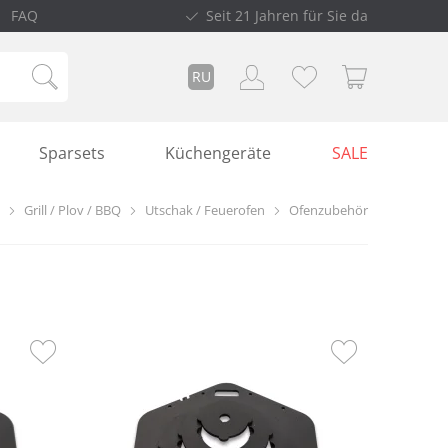
FAQ
Seit 21 Jahren für Sie da
RU
Sparsets
Küchengeräte
SALE
Grill / Plov / BBQ
Utschak / Feuerofen
Ofenzubehör