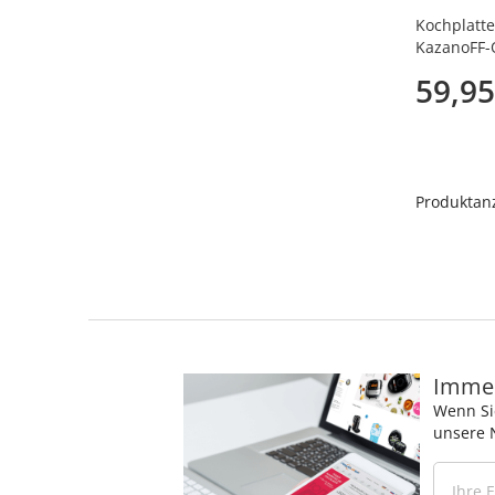
Kochplatte
KazanoFF-
Herddurch
59,95
Produktanz
Immer
Wenn Si
unsere 