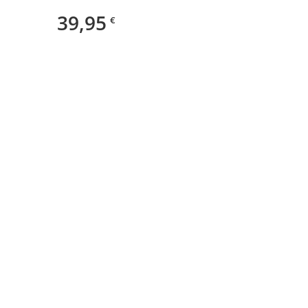
Herddurchmesser 43 cm, 4 Ringe
39,95
€