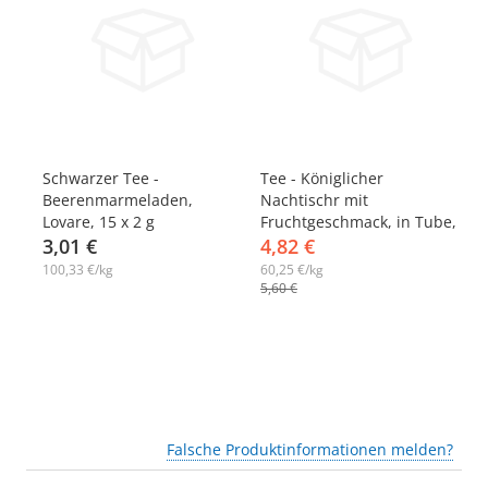
-14%
-
0
Schwarzer Tee -
Tee - Königlicher
Ph
Beerenmarmeladen,
Nachtischr mit
Be
Lovare, 15 x 2 g
Fruchtgeschmack, in Tube,
3,01 €
Lovare, 80 g
4,82 €
1
100,33 €/kg
60,25 €/kg
92
5,60 €
Falsche Produktinformationen melden?