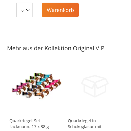
Warenkorb
Mehr aus der Kollektion Original VIP
-7%
-12%
Quarkriegel-Set -
Quarkriegel in
Qu
Lackmann, 17 x 38 g
Schokoglasur mit
La