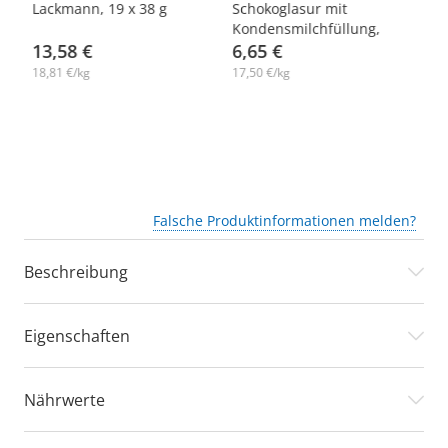
Lackmann, 19 x 38 g
Schokoglasur mit
Gl
Kondensmilchfüllung,
12
13,58 €
Lackmann, 10 х 38 g
6,65 €
6
18,81 €/kg
17,50 €/kg
13
Falsche Produktinformationen melden?
Beschreibung
Eigenschaften
Nährwerte