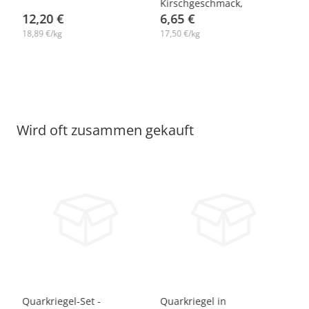
Kirschgeschmack,
12,20 €
Lackmann, 10 х 38 g
6,65 €
1
18,89 €/kg
17,50 €/kg
18
Wird oft zusammen gekauft
-7%
-12%
-
Quarkriegel-Set -
Quarkriegel in
Pr