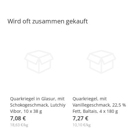
Wird oft zusammen gekauft
-10%
-7%
-
Quarkriegel in Glasur, mit
Quarkriegel, mit
Qu
,
Schokogeschmack, Lutchiy
Vanillegeschmack, 22,5 %
Sc
Vibor, 10 х 38 g
Fett, Baltais, 4 х 180 g
Er
7,08 €
7,27 €
La
6
18,63 €/kg
10,10 €/kg
17