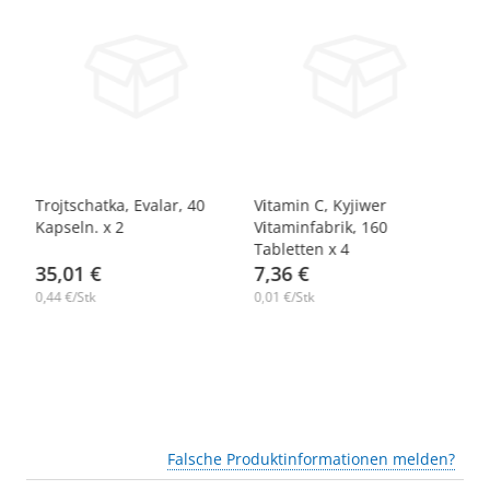
-14%
-14%
-
Trojtschatka, Evalar, 40
Vitamin C, Kyjiwer
Ma
Kapseln. х 2
Vitaminfabrik, 160
Ta
Tabletten х 4
35,01 €
7,36 €
1
0,44 €/Stk
0,01 €/Stk
0,
Falsche Produktinformationen melden?