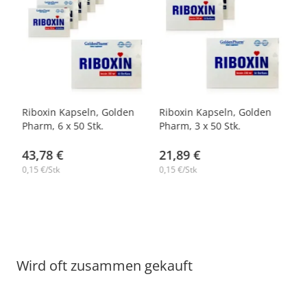
-14%
-14%
Riboxin Kapseln, Golden
Riboxin Kapseln, Golden
Pharm, 6 х 50 Stk.
Pharm, 3 х 50 Stk.
43,78 €
21,89 €
0,15 €/Stk
0,15 €/Stk
Wird oft zusammen gekauft