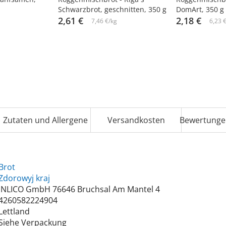
Schwarzbrot, geschnitten, 350 g
DomArt, 350 g
2,61 €
2,18 €
7,46 €/kg
6,23 
Zutaten und Allergene
Versandkosten
Bewertunge
Brot
Zdorowyj kraj
INLICO GmbH 76646 Bruchsal Am Mantel 4
4260582224904
Lettland
Siehe Verpackung