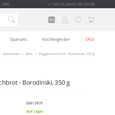
FAQ
Seit 21 Jahren für Sie da
RU
Sparsets
Küchengeräte
SALE
Backwaren
Brot
Roggenmischbrot - Borodinski, 350 g
hbrot - Borodinski, 350 g
08413979
Auf Lager