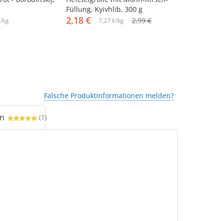
Füllung, Kyivhlib, 300 g
700 g
2,18 €
3,87 €
2,99 €
€/kg
7,27 €/kg
5,
Falsche Produktinformationen melden?
n
(1)