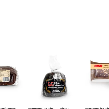
Hanfsamen,
Roggenmischbrot - Riga`s
Roggenmischbro