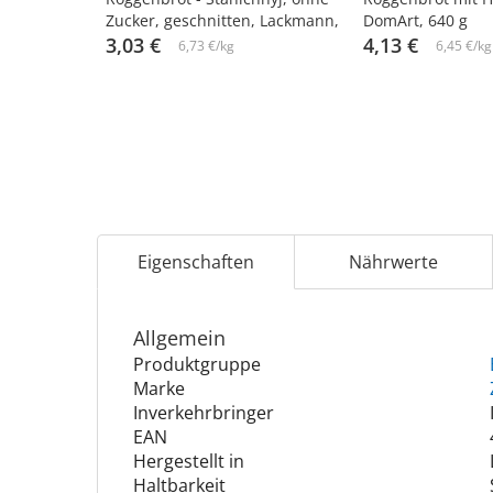
Zucker, geschnitten, Lackmann,
DomArt, 640 g
450 g
3,03 €
4,13 €
6,73 €/kg
6,45 €/kg
Eigenschaften
Nährwerte
Allgemein
Produktgruppe
Marke
Inverkehrbringer
EAN
Hergestellt in
Haltbarkeit