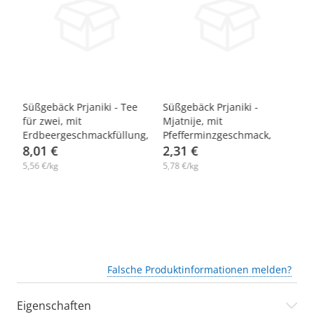
-10%
-
Süßgebäck Prjaniki - Tee
Süßgebäck Prjaniki -
Sü
für zwei, mit
Mjatnije, mit
fü
Erdbeergeschmackfüllung,
Pfefferminzgeschmack,
Mi
4 х 360 g
8,01 €
Steinhauer, 400 g
2,31 €
8
5,56 €/kg
5,78 €/kg
5,
Falsche Produktinformationen melden?
Eigenschaften