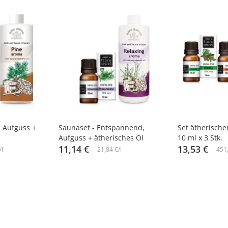
-10%
-10%
, Aufguss +
Saunaset - Entspannend,
Set ätherische
Aufguss + ätherisches Öl
10 ml x 3 Stk.
11,14 €
13,53 €
/l
21,84 €/l
451,