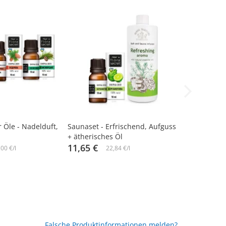
-10%
r Öle - Nadelduft,
Saunaset - Erfrischend, Aufguss
+ ätherisches Öl
11,65 €
00 €/l
22,84 €/l
Falsche Produktinformationen melden?