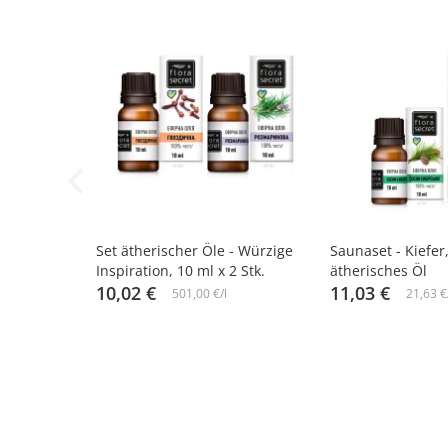
-10%
-10%
Set ätherischer Öle - Würzige
Saunaset - Kiefer
Inspiration, 10 ml x 2 Stk.
ätherisches Öl
10,02 €
11,03 €
501,00 €/l
21,63 €