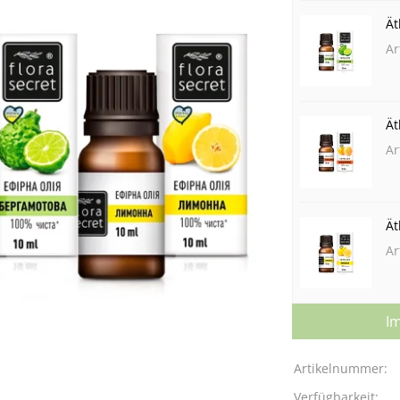
Ät
Ar
Ät
Ar
Ät
Ar
Im
Artikelnummer:
Verfügbarkeit: