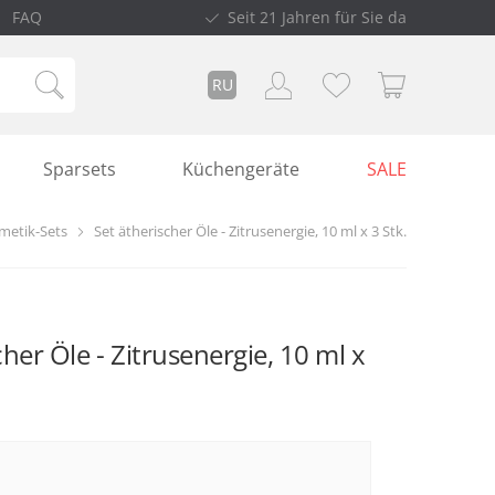
FAQ
Seit 21 Jahren für Sie da
RU
Sparsets
Küchengeräte
SALE
metik-Sets
Set ätherischer Öle - Zitrusenergie, 10 ml x 3 Stk.
cher Öle - Zitrusenergie, 10 ml x