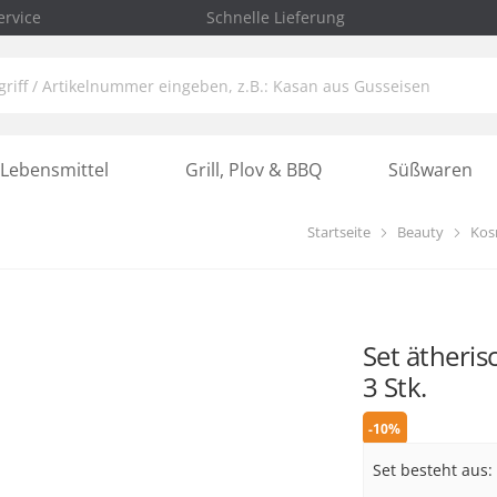
rvice
Schnelle Lieferung
Lebensmittel
Grill, Plov & BBQ
Süßwaren
Startseite
Beauty
Kos
Set ätheris
3 Stk.
-10%
Set besteht aus: