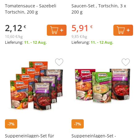
Tomatensauce - Sazebeli
Saucen-Set , Tortschin, 3 x
Tortschin, 200 g
200 g
2,12
5,91
€
€
10,60 €/kg
9,85 €/kg
Lieferung:
11. - 12 Aug.
Lieferung:
11. - 12 Aug.
-7%
-7%
Suppeneinlagen-Set für
Suppeneinlagen-Set -