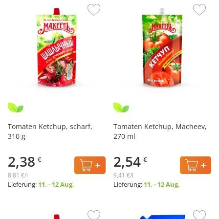
Tomaten Ketchup, scharf,
Tomaten Ketchup, Macheev,
310 g
270 ml
2,38
2,54
€
€
8,81 €/l
9,41 €/l
Lieferung:
11. - 12 Aug.
Lieferung:
11. - 12 Aug.