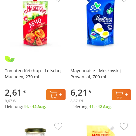
Tomaten Ketchup - Letscho,
Mayonnaise - Moskovskij
Macheev, 270 ml
Provancal, 700 ml
2,61
6,21
€
€
9,67 €/l
8,87 €/l
Lieferung:
11. - 12 Aug.
Lieferung:
11. - 12 Aug.