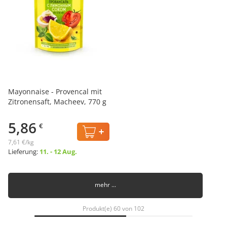
Mayonnaise - Provencal mit
Zitronensaft, Macheev, 770 g
5,86
€
7,61 €/kg
Lieferung:
11. - 12 Aug.
mehr ...
Produkt(e) 60 von 102