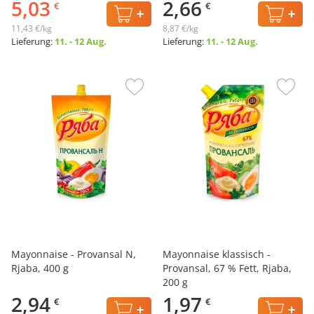
5,03
2,66
€
€
11,43 €/kg
8,87 €/kg
Lieferung:
11. - 12 Aug.
Lieferung:
11. - 12 Aug.
Mayonnaise - Provansal N,
Mayonnaise klassisch -
Rjaba, 400 g
Provansal, 67 % Fett, Rjaba,
200 g
2,94
1,97
€
€