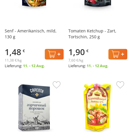
Senf - Amerikanisch, mild,
Tomaten Ketchup - Zart,
130 g
Tortschin, 250 g
1,48
1,90
€
€
11,38 €/kg
7,60 €/kg
Lieferung:
11. - 12 Aug.
Lieferung:
11. - 12 Aug.