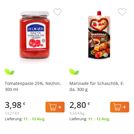
Tomatenpaste 25%, Nezhin,
Marinade für Schaschlik, E-
300 ml
da, 300 g
3,98
2,80
€
€
13,27 €/l
9,33 €/kg
Lieferung:
11. - 12 Aug.
Lieferung:
11. - 12 Aug.