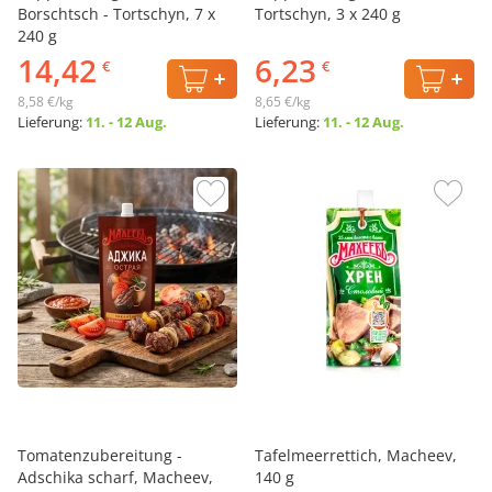
Borschtsch - Tortschyn, 7 x
Tortschyn, 3 x 240 g
240 g
14,42
6,23
€
€
8,58 €/kg
8,65 €/kg
Lieferung:
11. - 12 Aug.
Lieferung:
11. - 12 Aug.
Tomatenzubereitung -
Tafelmeerrettich, Macheev,
Adschika scharf, Macheev,
140 g