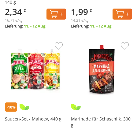
140 g
2,34
1,99
€
€
16,71 €/kg
14,21 €/kg
Lieferung:
11. - 12 Aug.
Lieferung:
11. - 12 Aug.
-10%
Saucen-Set - Maheev, 440 g
Marinade für Schaschlik, 300
g