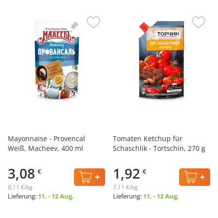
Mayonnaise - Provencal
Tomaten Ketchup für
Weiß, Macheev, 400 ml
Schaschlik - Tortschin, 270 g
3,08
1,92
€
€
8,11 €/kg
7,11 €/kg
Lieferung:
11. - 12 Aug.
Lieferung:
11. - 12 Aug.