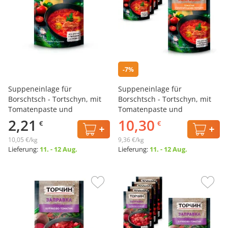
-7%
Suppeneinlage für
Suppeneinlage für
Borschtsch - Tortschyn, mit
Borschtsch - Tortschyn, mit
Tomatenpaste und
Tomatenpaste und
Gemüsepaprika, 220 g
Gemüsepaprika, 5 х 220 g
2,21
10,30
€
€
10,05 €/kg
9,36 €/kg
Lieferung:
11. - 12 Aug.
Lieferung:
11. - 12 Aug.