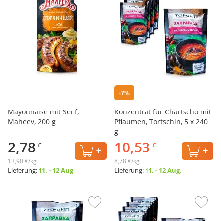
-7%
Mayonnaise mit Senf,
Konzentrat für Chartscho mit
Maheev, 200 g
Pflaumen, Tortschin, 5 х 240
g
2,78
10,53
€
€
13,90 €/kg
8,78 €/kg
Lieferung:
11. - 12 Aug.
Lieferung:
11. - 12 Aug.