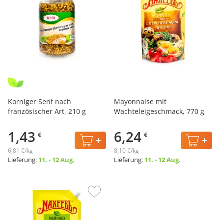
Korniger Senf nach
Mayonnaise mit
französischer Art, 210 g
Wachteleigeschmack, 770 g
1,43
6,24
€
€
6,81 €/kg
8,10 €/kg
Lieferung:
11. - 12 Aug.
Lieferung:
11. - 12 Aug.