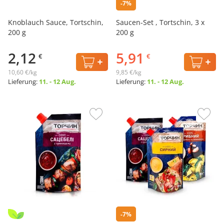
-7%
Knoblauch Sauce, Tortschin,
Saucen-Set , Tortschin, 3 x
200 g
200 g
2,12
5,91
€
€
10,60 €/kg
9,85 €/kg
Lieferung:
11. - 12 Aug.
Lieferung:
11. - 12 Aug.
-7%