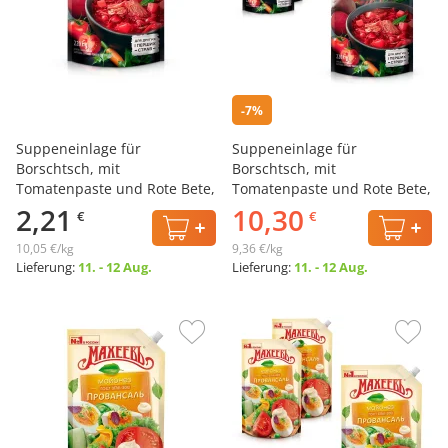
-7%
Suppeneinlage für
Suppeneinlage für
Borschtsch, mit
Borschtsch, mit
Tomatenpaste und Rote Bete,
Tomatenpaste und Rote Bete,
Torchin, 220 g
Torchin, 5 х 220 g
2,21
10,30
€
€
10,05 €/kg
9,36 €/kg
Lieferung:
11. - 12 Aug.
Lieferung:
11. - 12 Aug.