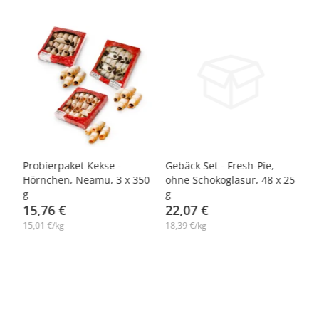
-7%
-7%
Probierpaket Kekse -
Gebäck Set - Fresh-Pie,
Ke
Hörnchen, Neamu, 3 x 350
ohne Schokoglasur, 48 х 25
Sü
,
g
g
2
15,76 €
22,07 €
7
15,01 €/kg
18,39 €/kg
7,