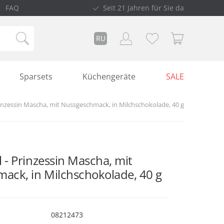
FAQ
Seit 21 Jahren für Sie da
RU
Sparsets
Küchengeräte
SALE
Prinzessin Mascha, mit Nussgeschmack, in Milchschokolade, 40 g
l - Prinzessin Mascha, mit
ack, in Milchschokolade, 40 g
08212473