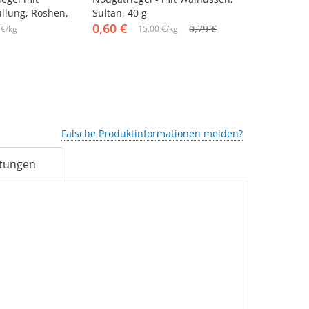
llung, Roshen,
Sultan, 40 g
Fondantfüll
0,60 €
Sahnegesch
22,33 €
0,79 €
 €/kg
15,00 €/kg
10 x 50 g
Falsche Produktinformationen melden?
tungen