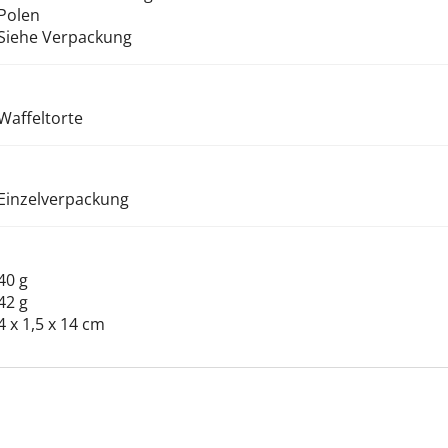
Polen
Siehe Verpackung
Waffeltorte
Einzelverpackung
40 g
42 g
4 x 1,5 x 14 cm