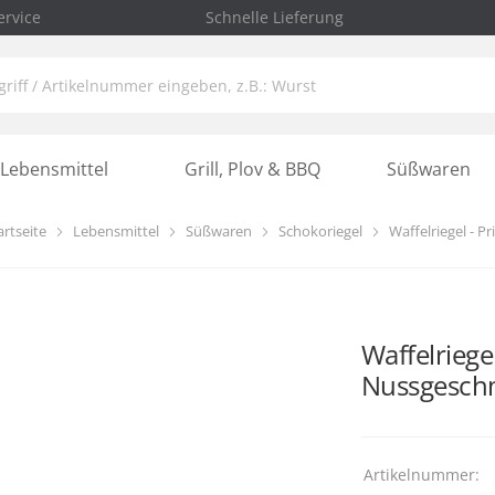
rvice
Schnelle Lieferung
Lebensmittel
Grill, Plov & BBQ
Süßwaren
artseite
Lebensmittel
Süßwaren
Schokoriegel
Waffelriegel - 
Waffelriege
Nussgeschm
Artikelnummer: