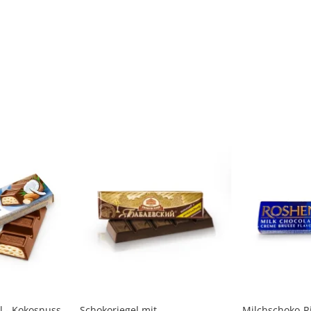
l - Kokosnuss
Schokoriegel mit
Milchschoko-Ri