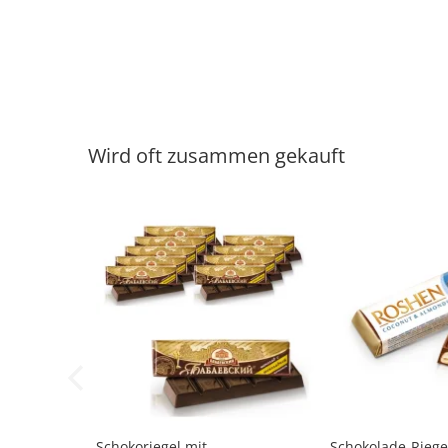
Wird oft zusammen gekauft
-7%
Schokoriegel mit
Schokolade-Riege