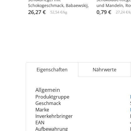
Schokogeschmack, Babaewskij,
und Mandeln, Ros
10 х 50 g
26,27 €
0,79 €
52,54 €/kg
27,24 €/k
Eigenschaften
Nährwerte
Allgemein
Produktgruppe
Geschmack
Marke
Inverkehrbringer
EAN
Aufbewahrung