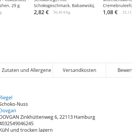
hen, 29 g
Schokogeschmack, Babaewskij,
Cremebruleefü
50 g
2,82 €
43 g
1,08 €
g
56,40 €/kg
25,12
Zutaten und Allergene
Versandkosten
Bewer
Riegel
Schoko-Nuss
Dovgan
DOVGAN Zinkhüttenweg 6, 22113 Hamburg
4032549046245
Kühl und trocken lagern