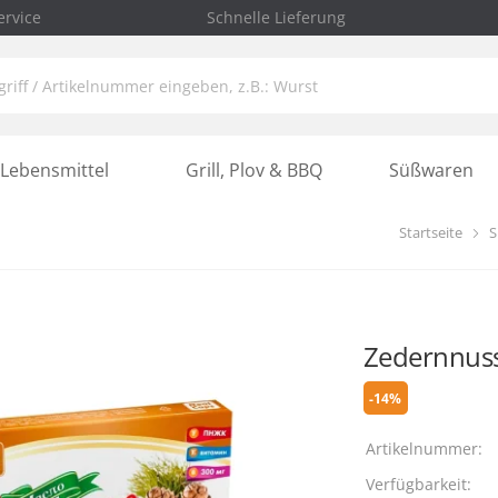
rvice
Schnelle Lieferung
Lebensmittel
Grill, Plov & BBQ
Süßwaren
Startseite
S
Zedernnuss
-14%
Artikelnummer:
Verfügbarkeit: