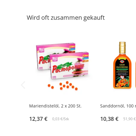
Wird oft zusammen gekauft
-10%
-14%
Mariendistelöl, 2 х 200 St.
Sanddornöl, 100 
12,37 €
10,38 €
0,03 €/Stk
51,90 €