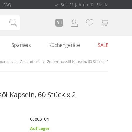
FAQ
Seit 21 Jahren für Sie da
RU
Sparsets
Küchengeräte
SALE
parsets
Gesundheit
Zedernnussöl-Kapseln, 60 Stück х 2
öl-Kapseln, 60 Stück х 2
08803104
Auf Lager