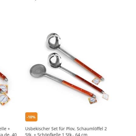
-10%
elle +
Usbekischer Set für Plov, Schaumlöffel 2
ka.de, 40
Stk. + Schöpfkelle 1 Stk., 64 cm