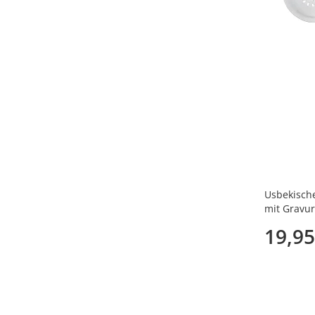
48 cm
(12)
64 cm
(5)
Usbekische
mit Gravur
19,95