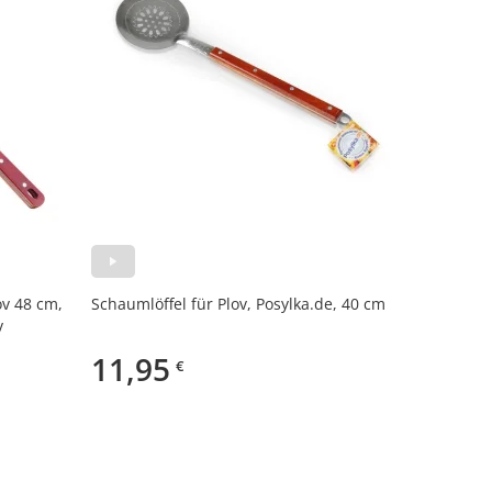
ov 48 cm,
Schaumlöffel für Plov, Posylka.de, 40 cm
v
11,95
€