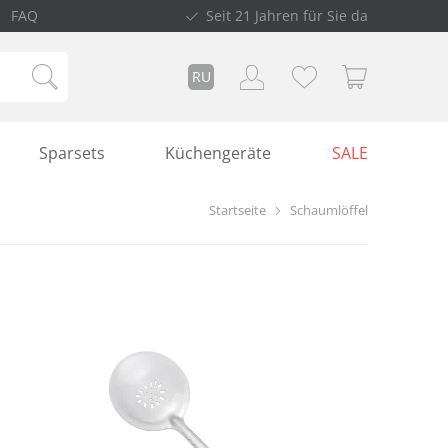
FAQ
Seit 21 Jahren für Sie da
RU
Sparsets
Küchengeräte
SALE
Startseite
Schaumlöffel