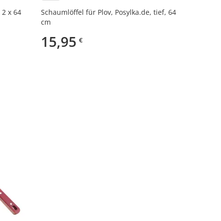
 2 х 64
Schaumlöffel für Plov, Posylka.de, tief, 64
cm
15,95
€