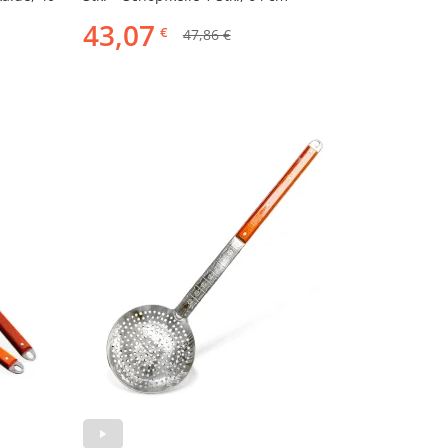
43,07
€
47,86 €