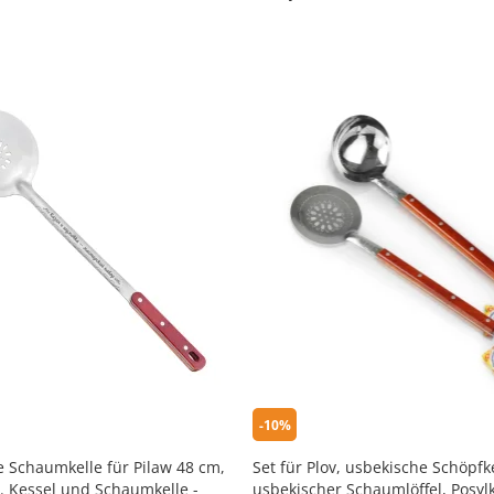
-10%
 Schaumkelle für Pilaw 48 cm,
Set für Plov, usbekische Schöpfk
. Kessel und Schaumkelle -
usbekischer Schaumlöffel, Posyl