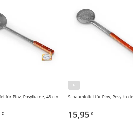
el für Plov, Posylka.de, 48 cm
Schaumlöffel für Plov, Posylka.d
15,95
€
€