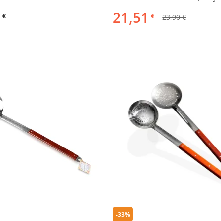
cm
21,51
€
€
23,90 €
-33%