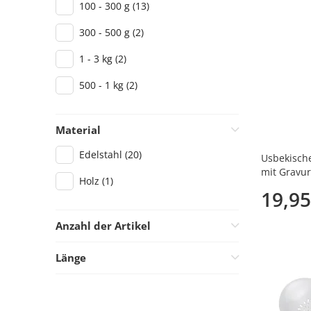
100 - 300 g
(13)
300 - 500 g
(2)
1 - 3 kg
(2)
500 - 1 kg
(2)
Material
Edelstahl
(20)
Usbekische
mit Gravur
Holz
(1)
19,95
Anzahl der Artikel
2
(1)
Länge
3
(1)
40 cm
(2)
47 cm
(1)