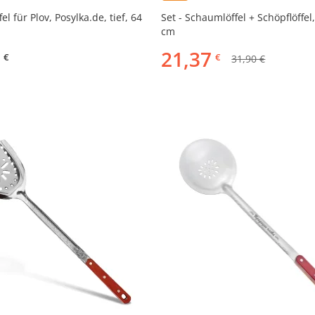
l für Plov, Posylka.de, tief, 64
Set - Schaumlöffel + Schöpflöffel,
cm
21,37
€
€
31,90 €