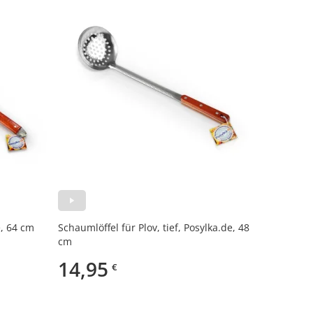
e, 64 cm
Schaumlöffel für Plov, tief, Posylka.de, 48
cm
14,95
€