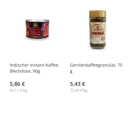
Indischer Instant-Kaffee,
Gerstenkaffeegranulat, 75
Ka
Blechdose, 90g
g
Ge
30
5,86 €
5,43 €
1
65,11 €/kg
72,40 €/kg
55