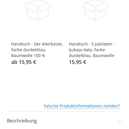
Handtuch - Der Allerbeste,
Handtuch - S Jubileem -
Ha
Farbe dunkelblau,
ljubaja data, Farbe
Fa
Baumwolle 100 %
dunkelblau, Baumwolle
Ba
ab 15,95 €
100 %, 50 x 100 cm
15,95 €
a
Falsche Produktinformationen melden?
Beschreibung