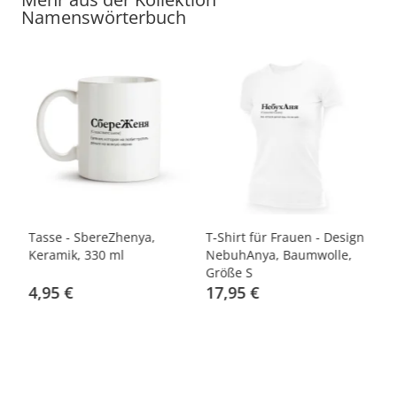
Namenswörterbuch
be
Tasse - SberеZhenya,
T-Shirt für Frauen - Design
Ha
Keramik, 330 ml
NebuhAnya, Baumwolle,
Fa
Größe S
%
4,95 €
17,95 €
1