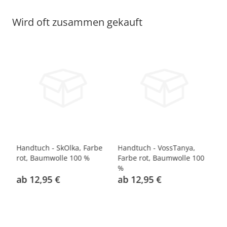
Wird oft zusammen gekauft
Handtuch - SkOlka, Farbe
Handtuch - VossTanya,
Ha
0
rot, Baumwolle 100 %
Farbe rot, Baumwolle 100
Fa
%
%
ab 12,95 €
ab 12,95 €
a