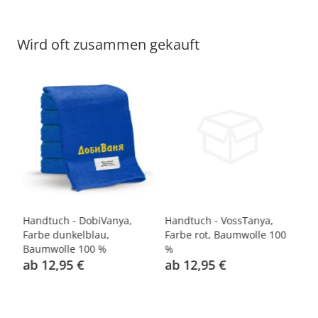
Wird oft zusammen gekauft
e
Handtuch - DobiVanya,
Handtuch - VossTanya,
Ha
Farbe dunkelblau,
Farbe rot, Baumwolle 100
ro
Baumwolle 100 %
%
ab 12,95 €
ab 12,95 €
a