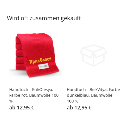
Wird oft zusammen gekauft
Handtuch - PrikOlesya,
Handtuch - BiskVitya, Farbe
Ha
Farbe rot, Baumwolle 100
dunkelblau, Baumwolle
Fa
%
100 %
Ba
ab 12,95 €
ab 12,95 €
1