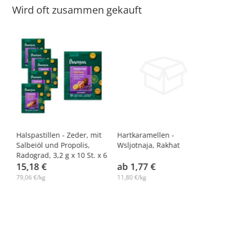
Wird oft zusammen gekauft
-14%
24
Halspastillen - Zeder, mit
Hartkaramellen -
Ha
Salbeiöl und Propolis,
Wsljotnaja, Rakhat
Ap
Radograd, 3,2 g х 10 St. х 6
15,18 €
ab 1,77 €
a
79,06 €/kg
11,80 €/kg
11