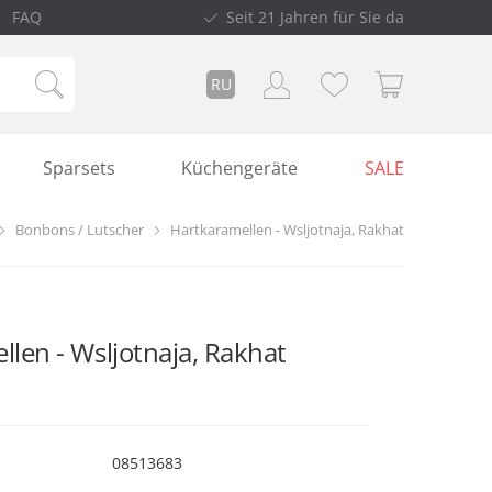
FAQ
Seit 21 Jahren für Sie da
RU
Sparsets
Küchengeräte
SALE
Bonbons / Lutscher
Hartkaramellen - Wsljotnaja, Rakhat
len - Wsljotnaja, Rakhat
08513683