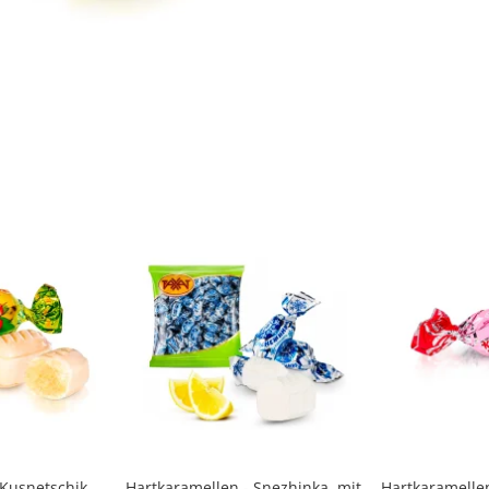
 Kusnetschik
Hartkaramellen - Snezhinka, mit
Hartkaramelle