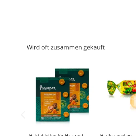
Wird oft zusammen gekauft
-9%
Halstabletten für Hals und
Hartkaramellen -