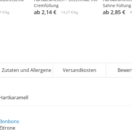
Cremfüllung
Sahne Füllung
ab 2,14 €
ab 2,85 €
7 €/kg
14,27 €/kg
9
Zutaten und Allergene
Versandkosten
Bewer
Hartkaramell
Bonbons
Zitrone