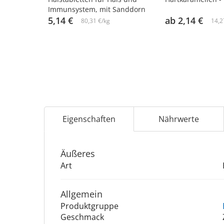
Immunsystem, mit Sanddorn
und Honig, 3,2 g х 10 St. х 2
5,14 €
ab 2,14 €
80,31 €/kg
14,2
Eigenschaften
Nährwerte
Äu­ße­res
Art
Allgemein
Produktgruppe
Geschmack