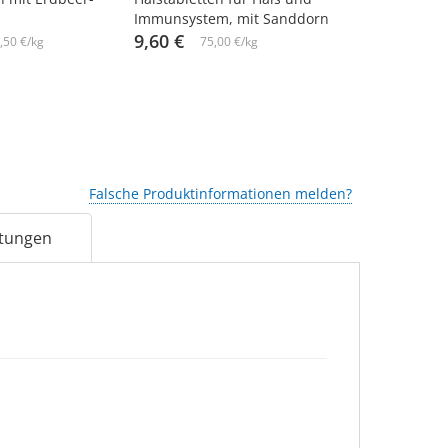
Immunsystem, mit Sanddorn
Fruchtfüllu
und Honig, 3,2 g х 10 St. х 4
9,60 €
ab 1,52 €
,50 €/kg
75,00 €/kg
Falsche Produktinformationen melden?
tungen