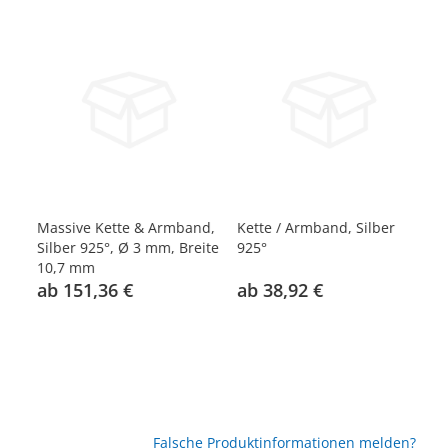
Massive Kette & Armband,
Kette / Armband, Silber
Ke
Silber 925°, Ø 3 mm, Breite
925°
92
10,7 mm
ab 151,36 €
ab 38,92 €
a
Falsche Produktinformationen melden?