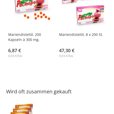
-14%
.
Mariendistelöl, 200
Mariendistelöl, 8 х 200 St.
Kapseln à 300 mg.
6,87 €
47,30 €
0,03 €/Stk
0,03 €/Stk
Wird oft zusammen gekauft