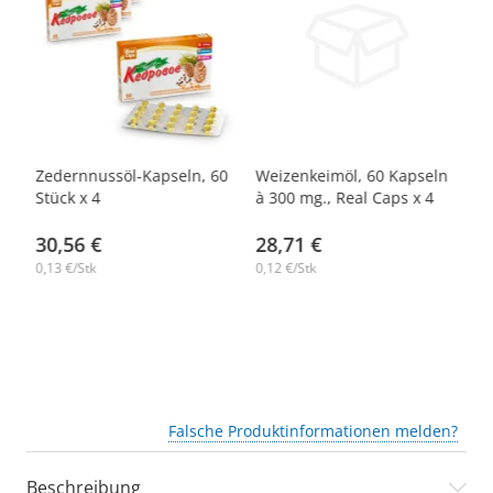
-14%
-14%
-
tk.
Zedernnussöl-Kapseln, 60
Weizenkeimöl, 60 Kapseln
Sa
Stück х 4
à 300 mg., Real Caps х 4
30,56 €
28,71 €
2
0,13 €/Stk
0,12 €/Stk
48,
Falsche Produktinformationen melden?
Beschreibung