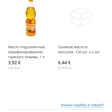
-14%
-
Масло подсолнечное,
Льняное масло в
М
нерафинированное,
капсулах, 120 шт. х 2 шт.
ка
горячего отжима, 1 л
3,92 €
6,44 €
1
3,92 €/кг
0,03 €/шт
0,
Нашли ошибку в товаре?