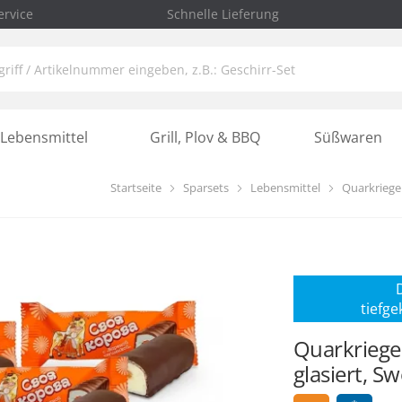
rvice
Schnelle Lieferung
Lebensmittel
Grill, Plov & BBQ
Süßwaren
Startseite
Sparsets
Lebensmittel
Quarkriegel
D
tiefg
Quarkriege
glasiert, S