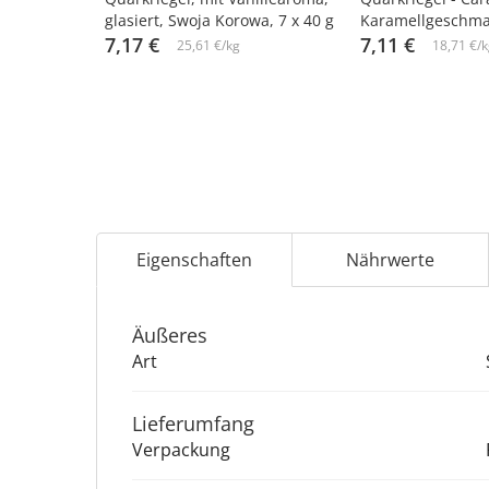
glasiert, Swoja Korowa, 7 х 40 g
Karamellgeschmac
7,17 €
Karamellglasur, Ba
7,11 €
25,61 €/kg
18,71 €/k
g
Eigenschaften
Nährwerte
Äu­ße­res
Art
Lieferumfang
Verpackung