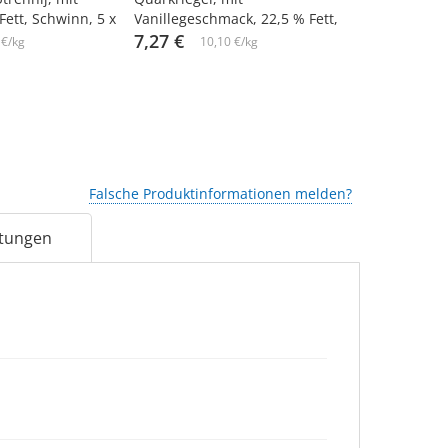
Fett, Schwinn, 5 х
Vanillegeschmack, 22,5 % Fett,
x 38 g
Baltais, 4 х 180 g
7,27 €
13,58 €
 €/kg
10,10 €/kg
Falsche Produktinformationen melden?
tungen