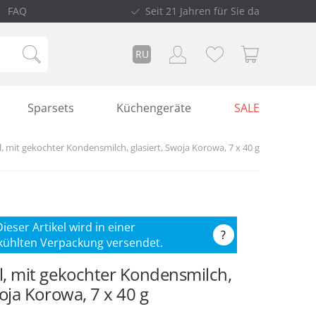
FAQ
Seit 21 Jahren für Sie da
RU
Sparsets
Küchengeräte
SALE
, mit gekochter Kondensmilch, glasiert, Swoja Korowa, 7 х 40 g
ieser Artikel wird in einer
?
ekühlten Verpackung versendet.
l, mit gekochter Kondensmilch,
woja Korowa, 7 х 40 g