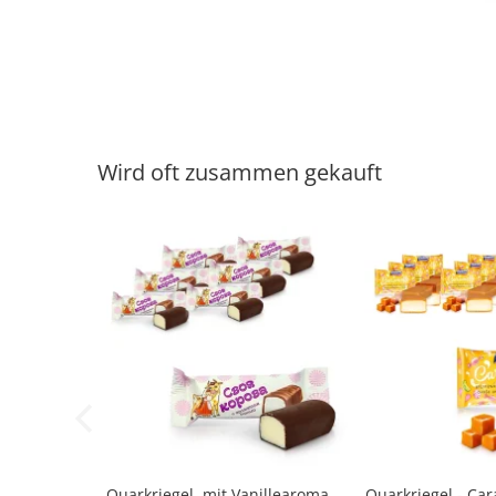
Wird oft zusammen gekauft
-7%
-6%
Quarkriegel, mit Vanillearoma,
Quarkriegel - Car