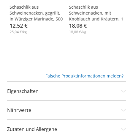
Schaschlik aus
Schaschlik aus
Sc
er
Schweinenacken, gegrillt,
Schweinenacken, mit
Ho
in Würziger Marinade, 500
Knoblauch und Kräutern, 1
g
12,52 €
kg
18,08 €
a
25,04 €/kg
18,08 €/kg
14
Falsche Produktinformationen melden?
Eigenschaften
Nährwerte
Zutaten und Allergene