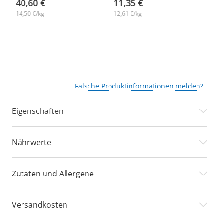
40,60 €
11,35 €
3
14,50 €/kg
12,61 €/kg
14
Falsche Produktinformationen melden?
Eigenschaften
Nährwerte
Zutaten und Allergene
Versandkosten