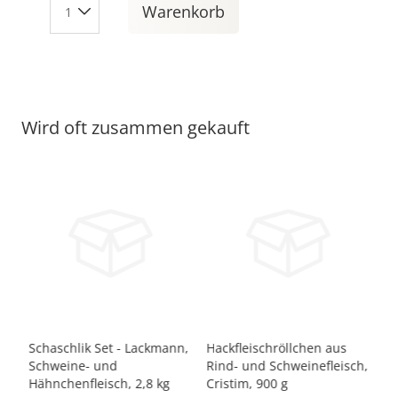
Warenkorb
Wird oft zusammen gekauft
-7%
ch,
Schaschlik Set - Lackmann,
Hackfleischröllchen aus
Sc
Schweine- und
Rind- und Schweinefleisch,
La
Hähnchenfleisch, 2,8 kg
Cristim, 900 g