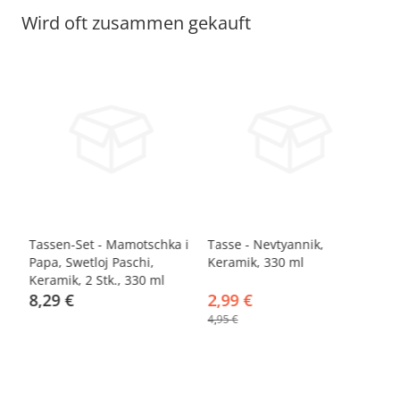
Wird oft zusammen gekauft
-40%
-
Tassen-Set - Mamotschka i
Tasse - Nevtyannik,
Ta
Papa, Swetloj Paschi,
Keramik, 330 ml
33
Keramik, 2 Stk., 330 ml
8,29 €
2,99 €
2
4,95 €
4,