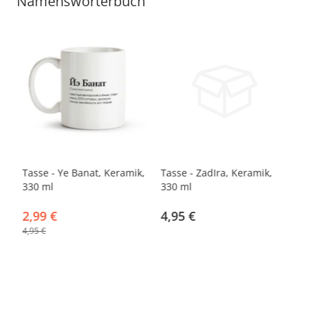
Namenswörterbuch
-40%
Tasse - Ye Banat, Keramik,
Tasse - ZadIra, Keramik,
Ta
330 ml
330 ml
33
2,99 €
4,95 €
4
4,95 €