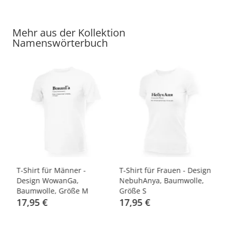
Mehr aus der Kollektion
Namenswörterbuch
T-Shirt für Männer -
T-Shirt für Frauen - Design
Ta
u,
Design WowanGa,
NebuhAnya, Baumwolle,
Ke
Baumwolle, Größe M
Größe S
17,95 €
17,95 €
4