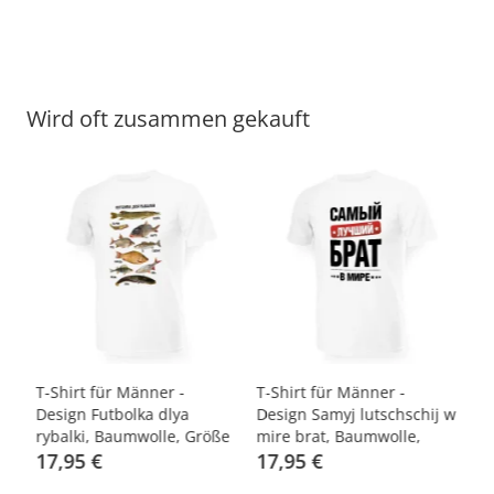
Wird oft zusammen gekauft
-
T-Shirt für Männer -
T-Shirt für Männer -
T-
Design Futbolka dlya
Design Samyj lutschschij w
Se
rybalki, Baumwolle, Größe
mire brat, Baumwolle,
B
S
17,95 €
Größe M
17,95 €
1