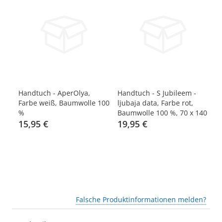
Handtuch - AperOlya,
Handtuch - S Jubileem -
Ha
100
Farbe weiß, Baumwolle 100
ljubaja data, Farbe rot,
we
%
Baumwolle 100 %, 70 x 140
15,95 €
cm
19,95 €
1
Falsche Produktinformationen melden?