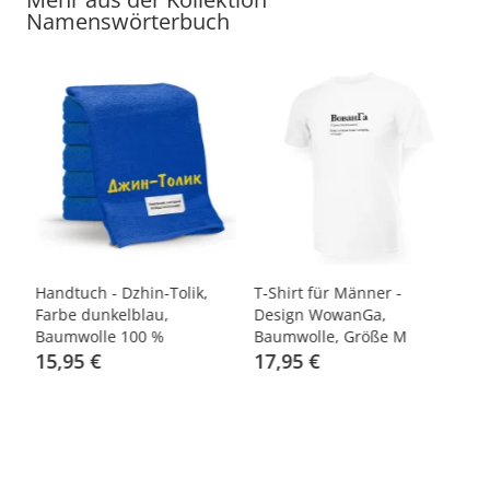
Namenswörterbuch
Handtuch - Dzhin-Tolik,
T-Shirt für Männer -
Ta
Farbe dunkelblau,
Design WowanGa,
Ke
Baumwolle 100 %
Baumwolle, Größe M
15,95 €
17,95 €
4