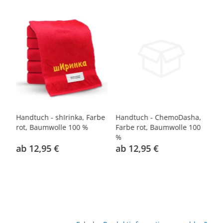
Handtuch - shIrinka, Farbe
Handtuch - ChemoDasha,
Ha
0
rot, Baumwolle 100 %
Farbe rot, Baumwolle 100
ro
%
ab 12,95 €
ab 12,95 €
a