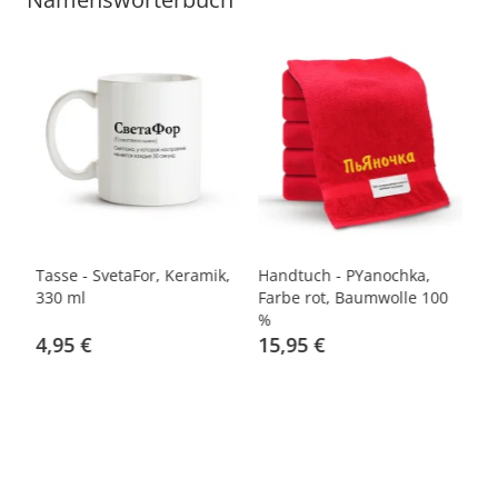
-
Tasse - SvetaFor, Keramik,
Handtuch - PYanochka,
Ta
0
330 ml
Farbe rot, Baumwolle 100
Ke
%
4,95 €
15,95 €
2
4,